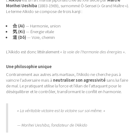
Morihei Ueshiba
(1883-1969), surnommé Ō-Sensei (« Grand Maître »).
Le terme Aïkido se compose de trois kanji :
合 (Ai)
— Harmonie, union
気 (Ki)
— Énergie vitale
道 (Dō)
— Voie, chemin
L'Aïkido est donc littéralement
« la voie de l'harmonie des énergies »
.
Une philosophie unique
Contrairement aux autres arts martiaux, l'Aïkido ne cherche pas à
vaincre l'adversaire mais à
neutraliser son agressivité
sans lui faire
de mal. Le pratiquant utilise la force et l'élan de l'attaquant pour le
déséquilibrer et le contrôler, transformant le conflit en harmonie.
« La véritable victoire est la victoire sur soi-même. »
— Morihei Ueshiba, fondateur de l'Aïkido