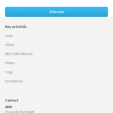
S'inscrire
Nos activités
Judo
Aïkido
MDS (Self-défense)
Pilates
Yoga
Inscriptions
Contact
AMH
35 rue de Hochstatt