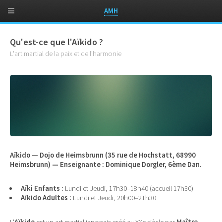
AMH
Qu'est-ce que l'Aïkido ?
L'art martial de la paix et de l'harmonie
Aïkido — Dojo de Heimsbrunn (35 rue de Hochstatt, 68990
Heimsbrunn) — Enseignante : Dominique Dorgler, 6ème Dan.
Aïki Enfants :
Lundi et Jeudi, 17h30–18h40 (accueil 17h30)
Aïkido Adultes :
Lundi et Jeudi, 20h00–21h30
L'
Aïkido
est un art martial japonais créé au XXe siècle par
Maître