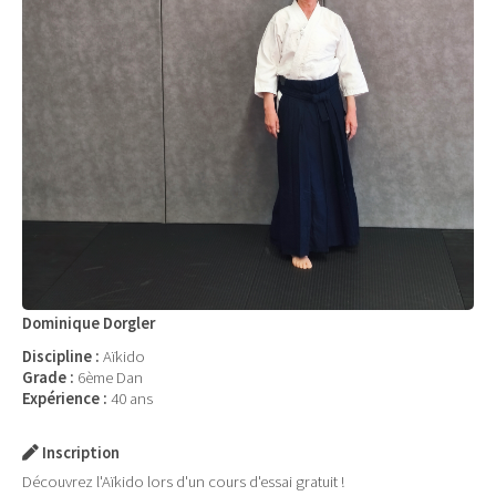
Dominique Dorgler
Discipline :
Aïkido
Grade :
6ème Dan
Expérience :
40 ans
Inscription
Découvrez l'Aïkido lors d'un cours d'essai gratuit !